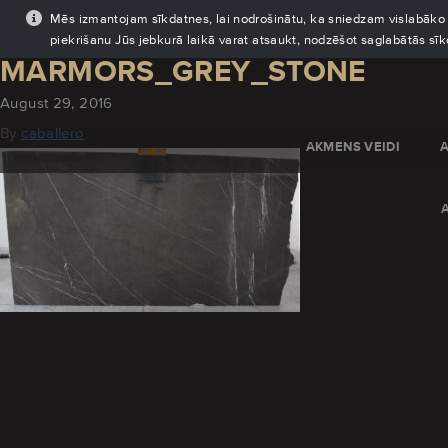
Mēs izmantojam sīkdatnes, lai nodrošinātu, ka sniedzam vislabāko pi
piekrišanu Jūs jebkurā laikā varat atsaukt, nodzēšot saglabātās sī
MARMORS_GREY_STONE
August 29, 2016
By
caballero
AKMENS VEIDI