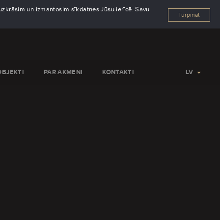
s uzkrāsim un izmantosim sīkdatnes Jūsu ierīcē. Savu
Turpināt
OBJEKTI
PAR AKMENI
KONTAKTI
LV