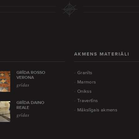
AKMENS MATERIĀLI
GRĪDA ROSSO
Granīts
VERONA
Marmors
grīdas
Onikss
Travertīns
GRĪDA DAINO
REALE
Mākslīgais akmens
grīdas