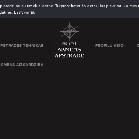
eredzi mūsu tīmekļa vietnē. Turpinot lietot šo vietni, Jūs piekrītat, ka mē
kdatnes.
Lasīt vairāk
APSTRĀDES TEHNIKAS
PROFILU VEIDI
AKMENS AIZSARDZĪBA