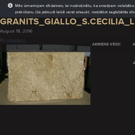
Mēs izmantojam sīkdatnes, lai nodrošinātu, ka sniedzam vislabāko pi
piekrišanu Jūs jebkurā laikā varat atsaukt, nodzēšot saglabātās sī
GRANITS_GIALLO_S.CECILIA_
August 18, 2016
By
caballero
AKMENS VEIDI