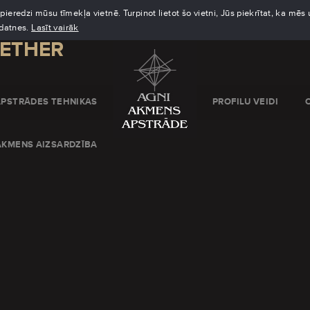
eredzi mūsu tīmekļa vietnē. Turpinot lietot šo vietni, Jūs piekrītat, ka mē
kdatnes.
Lasīt vairāk
LETHER
APSTRĀDES TEHNIKAS
PROFILU VEIDI
AKMENS AIZSARDZĪBA