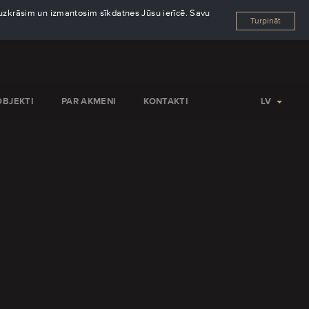
s uzkrāsim un izmantosim sīkdatnes Jūsu ierīcē. Savu
Turpināt
OBJEKTI
PAR AKMENI
KONTAKTI
LV