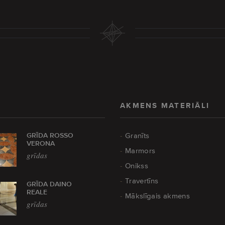
AKMENS MATERIĀLI
GRĪDA ROSSO
Granīts
VERONA
Marmors
grīdas
Onikss
Travertīns
GRĪDA DAINO
REALE
Mākslīgais akmens
grīdas