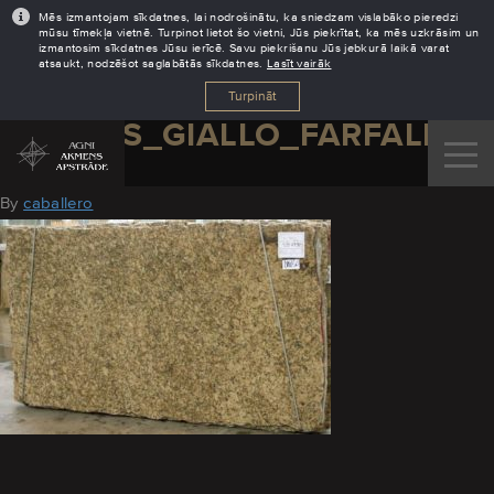
Mēs izmantojam sīkdatnes, lai nodrošinātu, ka sniedzam vislabāko pieredzi
mūsu tīmekļa vietnē. Turpinot lietot šo vietni, Jūs piekrītat, ka mēs uzkrāsim un
izmantosim sīkdatnes Jūsu ierīcē. Savu piekrišanu Jūs jebkurā laikā varat
atsaukt, nodzēšot saglabātās sīkdatnes.
Lasīt vairāk
Turpināt
GRANITS_GIALLO_FARFALLA
August 18, 2016
By
caballero