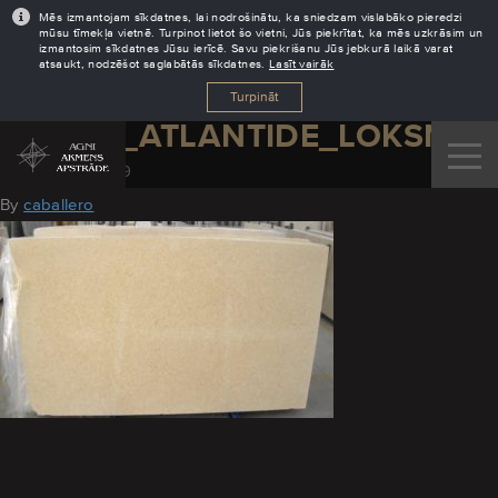
Mēs izmantojam sīkdatnes, lai nodrošinātu, ka sniedzam vislabāko pieredzi
mūsu tīmekļa vietnē. Turpinot lietot šo vietni, Jūs piekrītat, ka mēs uzkrāsim un
izmantosim sīkdatnes Jūsu ierīcē. Savu piekrišanu Jūs jebkurā laikā varat
atsaukt, nodzēšot saglabātās sīkdatnes.
Lasīt vairāk
Turpināt
GIALLO_ATLANTIDE_LOKSNE
January 29, 2019
By
caballero