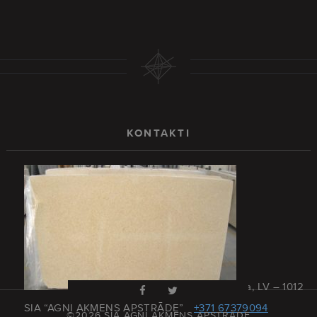
KONTAKTI
Rīga, Latvija, LV – 1012
SIA “AGNI AKMENS APSTRĀDE”
+371 67379094
©2026 SIA AGNI AKMENS APSTRĀDE