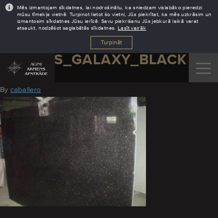
Mēs izmantojam sīkdatnes, lai nodrošinātu, ka sniedzam vislabāko pieredzi
mūsu tīmekļa vietnē. Turpinot lietot šo vietni, Jūs piekrītat, ka mēs uzkrāsim un
izmantosim sīkdatnes Jūsu ierīcē. Savu piekrišanu Jūs jebkurā laikā varat
atsaukt, nodzēšot saglabātās sīkdatnes.
Lasīt vairāk
Turpināt
GRANITS_GALAXY_BLACK
August 18, 2016
By
caballero