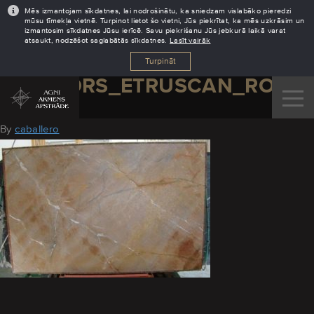
Mēs izmantojam sīkdatnes, lai nodrošinātu, ka sniedzam vislabāko pieredzi
mūsu tīmekļa vietnē. Turpinot lietot šo vietni, Jūs piekrītat, ka mēs uzkrāsim un
izmantosim sīkdatnes Jūsu ierīcē. Savu piekrišanu Jūs jebkurā laikā varat
atsaukt, nodzēšot saglabātās sīkdatnes.
Lasīt vairāk
Turpināt
MARMORS_ETRUSCAN_ROSE
August 29, 2016
By
caballero