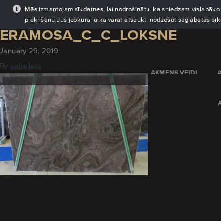
Mēs izmantojam sīkdatnes, lai nodrošinātu, ka sniedzam vislabāko pi
piekrišanu Jūs jebkurā laikā varat atsaukt, nodzēšot saglabātās sī
ERAMOSA_C_C_LOKSNE
January 29, 2019
By
caballero
AKMENS VEIDI