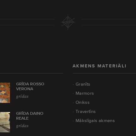
AKMENS MATERIĀLI
GRĪDA ROSSO
Granīts
VERONA
Marmors
grīdas
Onikss
Travertīns
GRĪDA DAINO
REALE
Mākslīgais akmens
grīdas