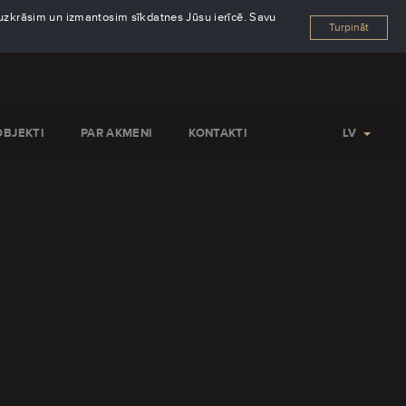
s uzkrāsim un izmantosim sīkdatnes Jūsu ierīcē. Savu
Turpināt
OBJEKTI
PAR AKMENI
KONTAKTI
LV