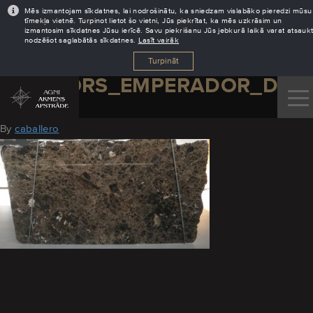
Mēs izmantojam sīkdatnes, lai nodrošinātu, ka sniedzam vislabāko pieredzi mūsu
tīmekļa vietnē. Turpinot lietot šo vietni, Jūs piekrītat, ka mēs uzkrāsim un
izmantosim sīkdatnes Jūsu ierīcē. Savu piekrišanu Jūs jebkurā laikā varat atsaukt
nodzēšot saglabātās sīkdatnes.
Lasīt vairāk
Turpināt
MARMORS_EMPERADOR_DAR
August 29, 2016
By
caballero