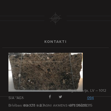
KONTAKTI
Rīga, Latvija, LV – 1012
SIA “AGNI AKMENS APSTRĀDE”
+371 67379094
Brīvības iela 173 – 27
+371 29215315
©2026 SIA AGNI AKMENS APSTRĀDE