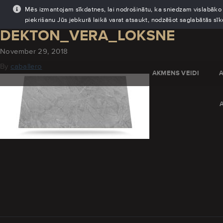
Mēs izmantojam sīkdatnes, lai nodrošinātu, ka sniedzam vislabāko pi
piekrišanu Jūs jebkurā laikā varat atsaukt, nodzēšot saglabātās sī
DEKTON_VERA_LOKSNE
November 29, 2018
By
caballero
AKMENS VEIDI