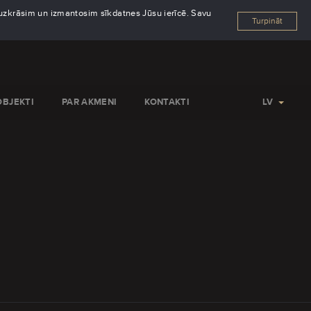
s uzkrāsim un izmantosim sīkdatnes Jūsu ierīcē. Savu
Turpināt
OBJEKTI
PAR AKMENI
KONTAKTI
LV