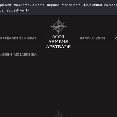
eredzi mūsu tīmekļa vietnē. Turpinot lietot šo vietni, Jūs piekrītat, ka mē
kdatnes.
Lasīt vairāk
APSTRĀDES TEHNIKAS
PROFILU VEIDI
AKMENS AIZSARDZĪBA