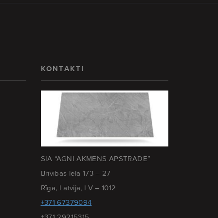
KONTAKTI
SIA “AGNI AKMENS APSTRĀDE”
Brīvības iela 173 – 27
Rīga, Latvija, LV – 1012
+371 67379094
+371 29215315