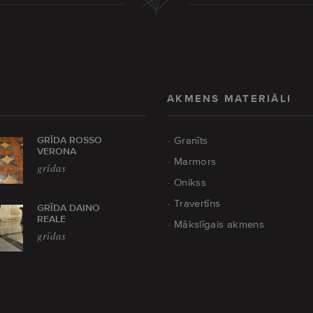
AKMENS MATERIĀLI
GRĪDA ROSSO
Granīts
VERONA
Marmors
grīdas
Onikss
Travertīns
GRĪDA DAINO
REALE
Mākslīgais akmens
grīdas