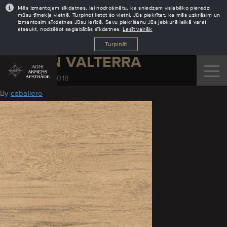
Mēs izmantojam sīkdatnes, lai nodrošinātu, ka sniedzam vislabāko pieredzi
mūsu tīmekļa vietnē. Turpinot lietot šo vietni, Jūs piekrītat, ka mēs uzkrāsim un
izmantosim sīkdatnes Jūsu ierīcē. Savu piekrišanu Jūs jebkurā laikā varat
atsaukt, nodzēšot saglabātās sīkdatnes.
Lasīt vairāk
Turpināt
DEKTON VALTERRA
November 29, 2018
By
caballero