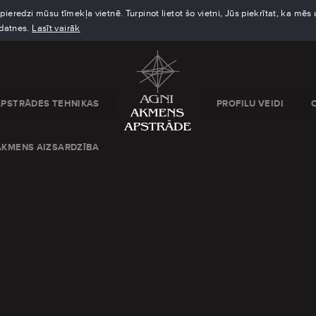
eredzi mūsu tīmekļa vietnē. Turpinot lietot šo vietni, Jūs piekrītat, ka mē
kdatnes.
Lasīt vairāk
APSTRĀDES TEHNIKAS
PROFILU VEIDI
AKMENS AIZSARDZĪBA