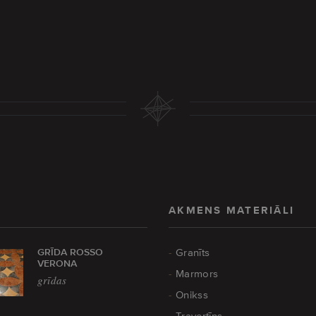
AKMENS MATERIĀLI
GRĪDA ROSSO
Granīts
VERONA
Marmors
grīdas
Onikss
Travertīns