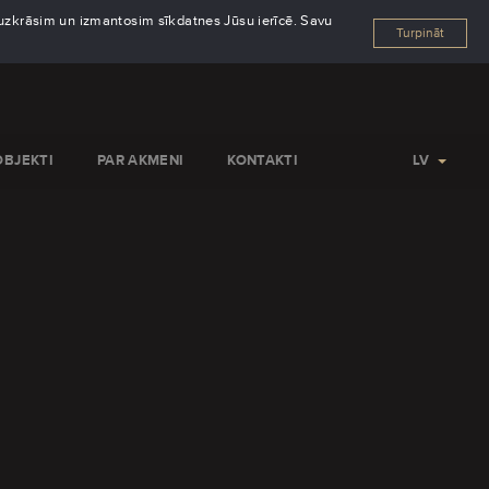
s uzkrāsim un izmantosim sīkdatnes Jūsu ierīcē. Savu
Turpināt
OBJEKTI
PAR AKMENI
KONTAKTI
LV