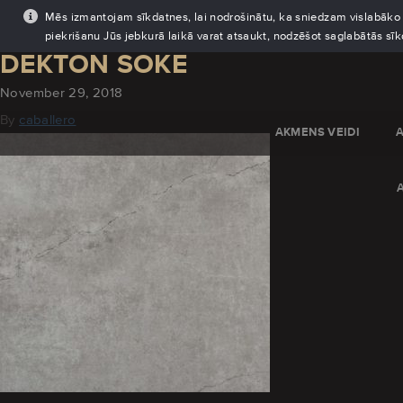
Mēs izmantojam sīkdatnes, lai nodrošinātu, ka sniedzam vislabāko pi
piekrišanu Jūs jebkurā laikā varat atsaukt, nodzēšot saglabātās sī
DEKTON SOKE
November 29, 2018
By
caballero
AKMENS VEIDI