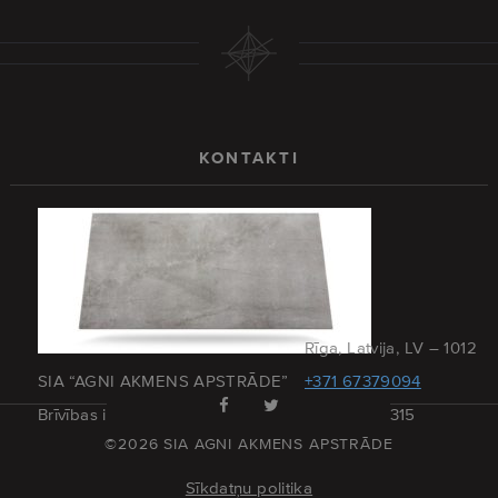
KONTAKTI
Rīga, Latvija, LV – 1012
SIA “AGNI AKMENS APSTRĀDE”
+371 67379094
Brīvības iela 173 – 27
+371 29215315
©2026 SIA AGNI AKMENS APSTRĀDE
Sīkdatņu politika