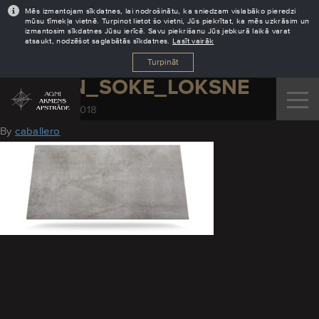
Mēs izmantojam sīkdatnes, lai nodrošinātu, ka sniedzam vislabāko pieredzi
mūsu tīmekļa vietnē. Turpinot lietot šo vietni, Jūs piekrītat, ka mēs uzkrāsim un
izmantosim sīkdatnes Jūsu ierīcē. Savu piekrišanu Jūs jebkurā laikā varat
atsaukt, nodzēšot saglabātās sīkdatnes.
Lasīt vairāk
Turpināt
DEKTON_SOKE_LOKSNE
November 29, 2018
By
caballero