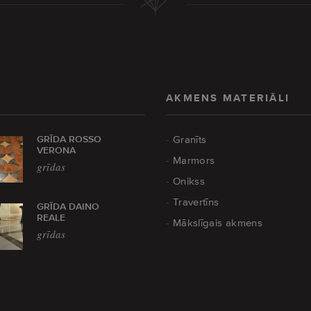
AKMENS MATERIĀLI
GRĪDA ROSSO
Granīts
VERONA
Marmors
grīdas
Onikss
Travertīns
GRĪDA DAINO
REALE
Mākslīgais akmens
grīdas