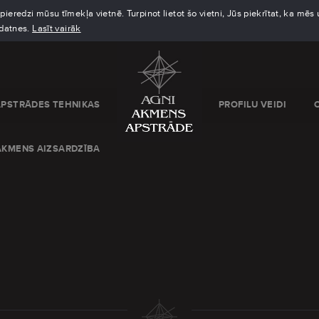
eredzi mūsu tīmekļa vietnē. Turpinot lietot šo vietni, Jūs piekrītat, ka mē
kdatnes.
Lasīt vairāk
APSTRĀDES TEHNIKAS
PROFILU VEIDI
AKMENS AIZSARDZĪBA