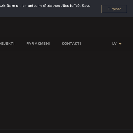
s uzkrāsim un izmantosim sīkdatnes Jūsu ierīcē. Savu
Turpināt
OBJEKTI
PAR AKMENI
KONTAKTI
LV