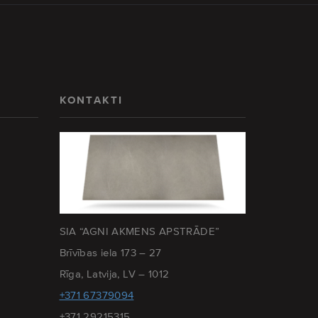
KONTAKTI
SIA “AGNI AKMENS APSTRĀDE”
Brīvības iela 173 – 27
Rīga, Latvija, LV – 1012
+371 67379094
+371 29215315