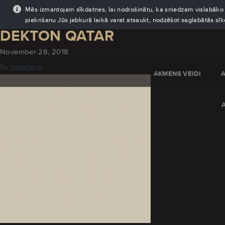
Mēs izmantojam sīkdatnes, lai nodrošinātu, ka sniedzam vislabāko pi
piekrišanu Jūs jebkurā laikā varat atsaukt, nodzēšot saglabātās sī
DEKTON QATAR
November 28, 2018
By
caballero
AKMENS VEIDI