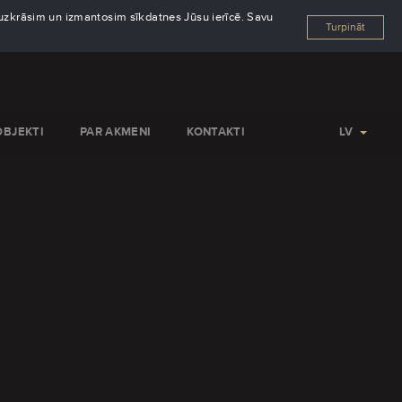
s uzkrāsim un izmantosim sīkdatnes Jūsu ierīcē. Savu
Turpināt
OBJEKTI
PAR AKMENI
KONTAKTI
LV