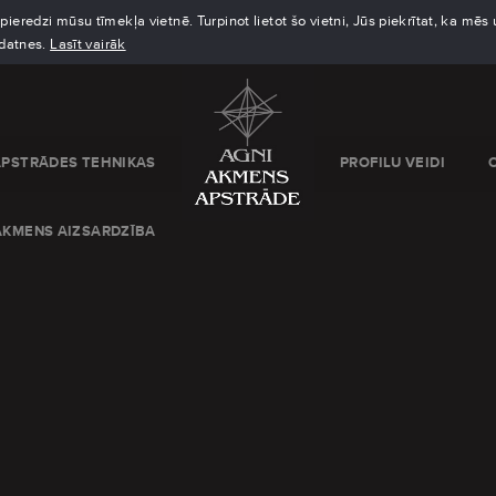
eredzi mūsu tīmekļa vietnē. Turpinot lietot šo vietni, Jūs piekrītat, ka mē
kdatnes.
Lasīt vairāk
APSTRĀDES TEHNIKAS
PROFILU VEIDI
AKMENS AIZSARDZĪBA