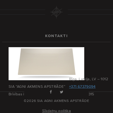
KONTAKTI
Rīga, Latvija, LV – 1012
SIA “AGNI AKMENS APSTRĀDE”
+371 67379094
Brīvības iela 173 – 27
+371 29215315
©2026 SIA AGNI AKMENS APSTRĀDE
Sīkdatņu politika