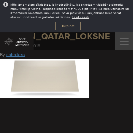
Mēs izmantojam sīkdatnes, lai nodrošinātu, ka sniedzam vislabāko pieredzi
mūsu tīmekļa vietnē. Turpinot lietot šo vietni, Jūs piekrītat, ka mēs uzkrāsim un
izmantosim sīkdatnes Jūsu ierīcē. Savu piekrišanu Jūs jebkurā laikā varat
atsaukt, nodzēšot saglabātās sīkdatnes.
Lasīt vairāk
Turpināt
DEKTON_QATAR_LOKSNE
November 28, 2018
By
caballero