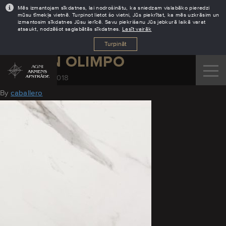
Mēs izmantojam sīkdatnes, lai nodrošinātu, ka sniedzam vislabāko pieredzi
mūsu tīmekļa vietnē. Turpinot lietot šo vietni, Jūs piekrītat, ka mēs uzkrāsim un
izmantosim sīkdatnes Jūsu ierīcē. Savu piekrišanu Jūs jebkurā laikā varat
atsaukt, nodzēšot saglabātās sīkdatnes.
Lasīt vairāk
Turpināt
DEKTON OLIMPO
November 28, 2018
By
caballero