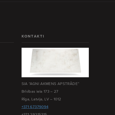
KONTAKTI
SIA “AGNI AKMENS APSTRĀDE”
Brīvības iela 173 – 27
Rīga, Latvija, LV – 1012
+371 67379094
+371 29215315