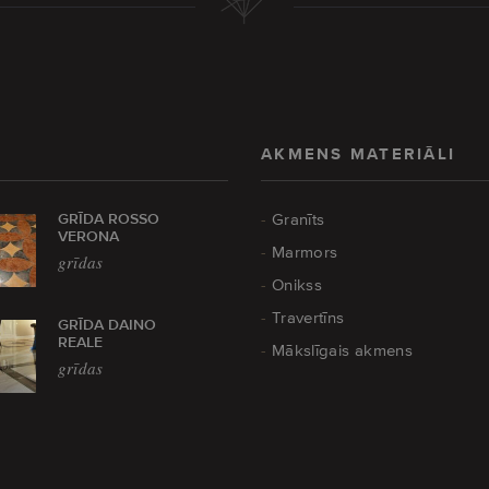
AKMENS MATERIĀLI
GRĪDA ROSSO
Granīts
VERONA
Marmors
grīdas
Onikss
Travertīns
GRĪDA DAINO
REALE
Mākslīgais akmens
grīdas