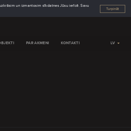
s uzkrāsim un izmantosim sīkdatnes Jūsu ierīcē. Savu
Turpināt
OBJEKTI
PAR AKMENI
KONTAKTI
LV