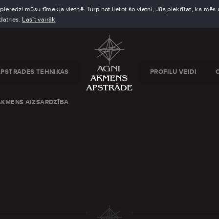
eredzi mūsu tīmekļa vietnē. Turpinot lietot šo vietni, Jūs piekrītat, ka mē
kdatnes.
Lasīt vairāk
APSTRĀDES TEHNIKAS
PROFILU VEIDI
AKMENS AIZSARDZĪBA