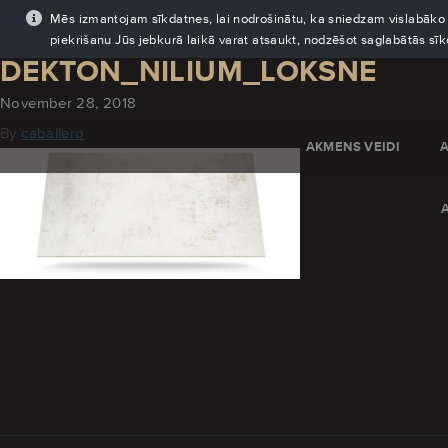
Mēs izmantojam sīkdatnes, lai nodrošinātu, ka sniedzam vislabāko pi
piekrišanu Jūs jebkurā laikā varat atsaukt, nodzēšot saglabātās sī
DEKTON_NILIUM_LOKSNE
November 28, 2018
By
caballero
AKMENS VEIDI