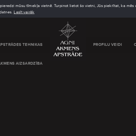
eredzi mūsu tīmekļa vietnē. Turpinot lietot šo vietni, Jūs piekrītat, ka mē
kdatnes.
Lasīt vairāk
APSTRĀDES TEHNIKAS
PROFILU VEIDI
AKMENS AIZSARDZĪBA