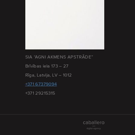
SIA “AGNI AKMENS APSTRĀDE”
Brīvības iela 173 – 27
Rīga, Latvija, LV – 1012
+371 67379094
+371 29215315