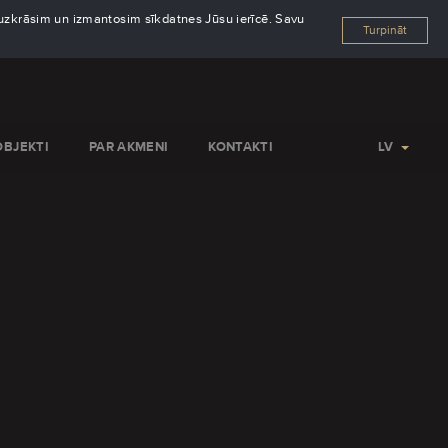
s uzkrāsim un izmantosim sīkdatnes Jūsu ierīcē. Savu
Turpināt
OBJEKTI
PAR AKMENI
KONTAKTI
LV