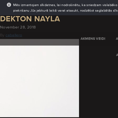
Mēs izmantojam sīkdatnes, lai nodrošinātu, ka sniedzam vislabāko pi
piekrišanu Jūs jebkurā laikā varat atsaukt, nodzēšot saglabātās sī
DEKTON NAYLA
November 28, 2018
By
caballero
AKMENS VEIDI