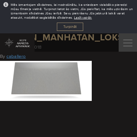
Mēs izmantojam sīkdatnes, lai nodrošinātu, ka sniedzam vislabāko pieredzi
mūsu tīmekļa vietnē. Turpinot lietot šo vietni, Jūs piekrītat, ka mēs uzkrāsim un
izmantosim sīkdatnes Jūsu ierīcē. Savu piekrišanu Jūs jebkurā laikā varat
atsaukt, nodzēšot saglabātās sīkdatnes.
Lasīt vairāk
Turpināt
DEKTON_MANHATAN_LOKSNE
November 28, 2018
By
caballero