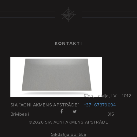
KONTAKTI
Rīga, Latvija, LV – 1012
SIA “AGNI AKMENS APSTRĀDE”
+371 67379094
Brīvības iela 173 – 27
+371 29215315
©2026 SIA AGNI AKMENS APSTRĀDE
Sīkdatņu politika