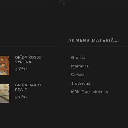
AKMENS MATERIĀLI
GRĪDA ROSSO
Granīts
VERONA
Marmors
grīdas
Onikss
Travertīns
GRĪDA DAINO
REALE
Mākslīgais akmens
grīdas