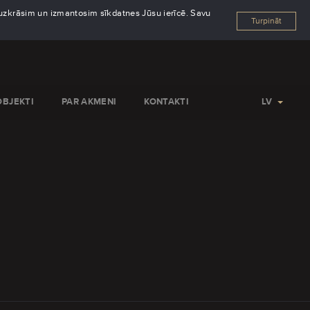
s uzkrāsim un izmantosim sīkdatnes Jūsu ierīcē. Savu
Turpināt
OBJEKTI
PAR AKMENI
KONTAKTI
LV