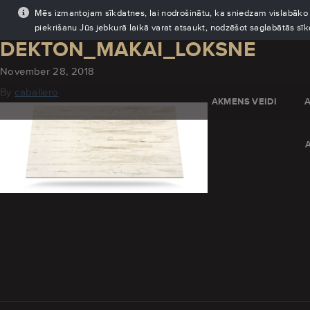
Mēs izmantojam sīkdatnes, lai nodrošinātu, ka sniedzam vislabāko pi
piekrišanu Jūs jebkurā laikā varat atsaukt, nodzēšot saglabātās sī
DEKTON_MAKAI_LOKSNE
November 28, 2018
By
caballero
AKMENS VEIDI