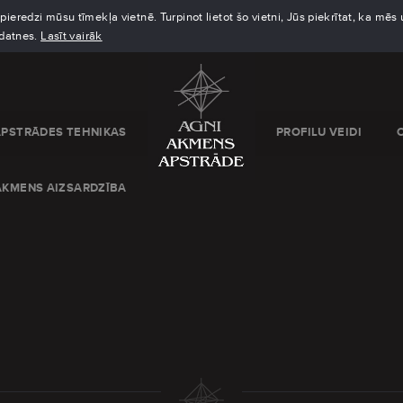
eredzi mūsu tīmekļa vietnē. Turpinot lietot šo vietni, Jūs piekrītat, ka mē
kdatnes.
Lasīt vairāk
APSTRĀDES TEHNIKAS
PROFILU VEIDI
AKMENS AIZSARDZĪBA