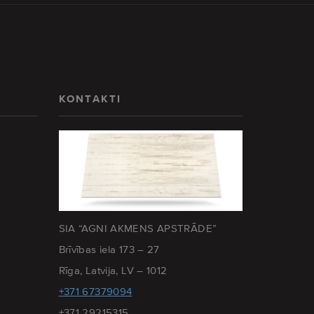
KONTAKTI
SIA “AGNI AKMENS APSTRĀDE”
Brīvības iela 173 – 27
Rīga, Latvija, LV – 1012
+371 67379094
+371 29215315