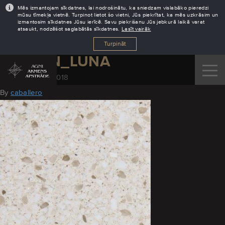
Mēs izmantojam sīkdatnes, lai nodrošinātu, ka sniedzam vislabāko pieredzi
mūsu tīmekļa vietnē. Turpinot lietot šo vietni, Jūs piekrītat, ka mēs uzkrāsim un
izmantosim sīkdatnes Jūsu ierīcē. Savu piekrišanu Jūs jebkurā laikā varat
atsaukt, nodzēšot saglabātās sīkdatnes.
Lasīt vairāk
Turpināt
DEKTON_LUNA
November 28, 2018
By
caballero