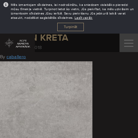
Mēs izmantojam sīkdatnes, lai nodrošinātu, ka sniedzam vislabāko pieredzi
mūsu tīmekļa vietnē. Turpinot lietot šo vietni, Jūs piekrītat, ka mēs uzkrāsim un
izmantosim sīkdatnes Jūsu ierīcē. Savu piekrišanu Jūs jebkurā laikā varat
atsaukt, nodzēšot saglabātās sīkdatnes.
Lasīt vairāk
Turpināt
DEKTON KRETA
November 28, 2018
By
caballero