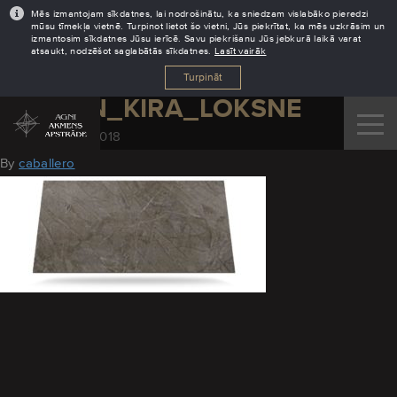
Mēs izmantojam sīkdatnes, lai nodrošinātu, ka sniedzam vislabāko pieredzi
mūsu tīmekļa vietnē. Turpinot lietot šo vietni, Jūs piekrītat, ka mēs uzkrāsim un
izmantosim sīkdatnes Jūsu ierīcē. Savu piekrišanu Jūs jebkurā laikā varat
atsaukt, nodzēšot saglabātās sīkdatnes.
Lasīt vairāk
Turpināt
DEKTON_KIRA_LOKSNE
November 28, 2018
By
caballero