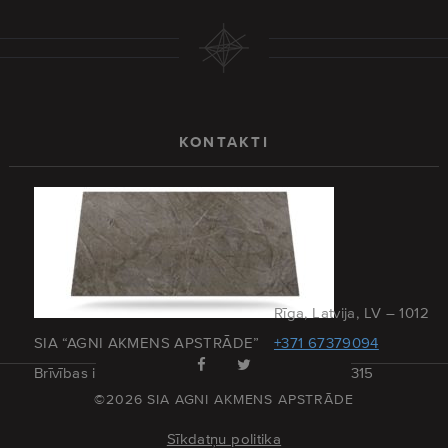
KONTAKTI
Rīga, Latvija, LV – 1012
SIA “AGNI AKMENS APSTRĀDE”
+371 67379094
Brīvības iela 173 – 27
+371 29215315
©2026 SIA AGNI AKMENS APSTRĀDE
Sīkdatņu politika