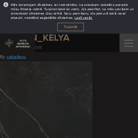
Mēs izmantojam sīkdatnes, lai nodrošinātu, ka sniedzam vislabāko pieredzi
mūsu tīmekļa vietnē. Turpinot lietot šo vietni, Jūs piekrītat, ka mēs uzkrāsim un
izmantosim sīkdatnes Jūsu ierīcē. Savu piekrišanu Jūs jebkurā laikā varat
atsaukt, nodzēšot saglabātās sīkdatnes.
Lasīt vairāk
Turpināt
DEKTON_KELYA
November 28, 2018
By
caballero