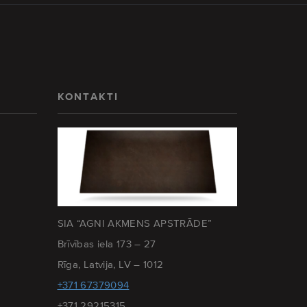
KONTAKTI
SIA “AGNI AKMENS APSTRĀDE”
Brīvības iela 173 – 27
Rīga, Latvija, LV – 1012
+371 67379094
+371 29215315