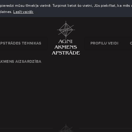
eredzi mūsu tīmekļa vietnē. Turpinot lietot šo vietni, Jūs piekrītat, ka mē
kdatnes.
Lasīt vairāk
APSTRĀDES TEHNIKAS
PROFILU VEIDI
AKMENS AIZSARDZĪBA