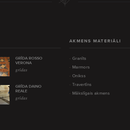
AKMENS MATERIĀLI
GRĪDA ROSSO
Granīts
VERONA
Marmors
grīdas
Onikss
Travertīns
GRĪDA DAINO
REALE
Mākslīgais akmens
grīdas