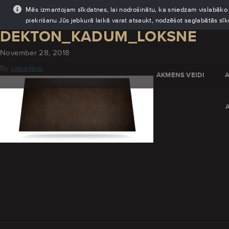
Mēs izmantojam sīkdatnes, lai nodrošinātu, ka sniedzam vislabāko pi
piekrišanu Jūs jebkurā laikā varat atsaukt, nodzēšot saglabātās sī
DEKTON_KADUM_LOKSNE
November 28, 2018
By
caballero
AKMENS VEIDI