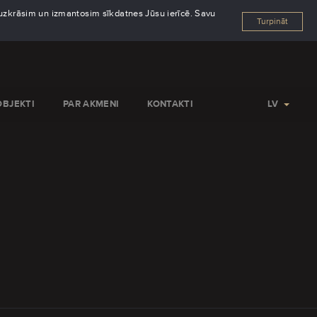
s uzkrāsim un izmantosim sīkdatnes Jūsu ierīcē. Savu
Turpināt
OBJEKTI
PAR AKMENI
KONTAKTI
LV