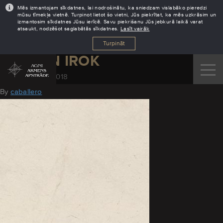
Mēs izmantojam sīkdatnes, lai nodrošinātu, ka sniedzam vislabāko pieredzi
mūsu tīmekļa vietnē. Turpinot lietot šo vietni, Jūs piekrītat, ka mēs uzkrāsim un
izmantosim sīkdatnes Jūsu ierīcē. Savu piekrišanu Jūs jebkurā laikā varat
atsaukt, nodzēšot saglabātās sīkdatnes.
Lasīt vairāk
Turpināt
DEKTON IROK
November 28, 2018
By
caballero