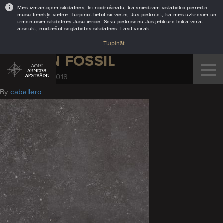
Mēs izmantojam sīkdatnes, lai nodrošinātu, ka sniedzam vislabāko pieredzi
mūsu tīmekļa vietnē. Turpinot lietot šo vietni, Jūs piekrītat, ka mēs uzkrāsim un
izmantosim sīkdatnes Jūsu ierīcē. Savu piekrišanu Jūs jebkurā laikā varat
atsaukt, nodzēšot saglabātās sīkdatnes.
Lasīt vairāk
Turpināt
DEKTON FOSSIL
November 28, 2018
By
caballero