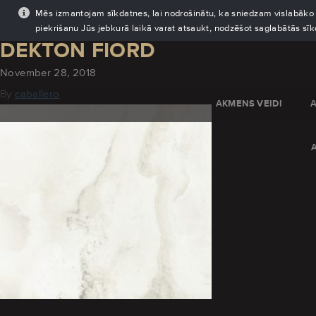
Mēs izmantojam sīkdatnes, lai nodrošinātu, ka sniedzam vislabāko pi
piekrišanu Jūs jebkurā laikā varat atsaukt, nodzēšot saglabātās sī
DEKTON FIORD
November 28, 2018
By
caballero
AKMENS VEIDI