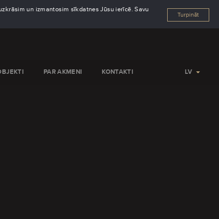
s uzkrāsim un izmantosim sīkdatnes Jūsu ierīcē. Savu
Turpināt
OBJEKTI
PAR AKMENI
KONTAKTI
LV