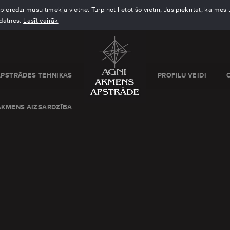
eredzi mūsu tīmekļa vietnē. Turpinot lietot šo vietni, Jūs piekrītat, ka mē
kdatnes.
Lasīt vairāk
APSTRĀDES TEHNIKAS
PROFILU VEIDI
AKMENS AIZSARDZĪBA