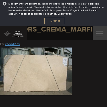
Mēs izmantojam sīkdatnes, lai nodrošinātu, ka sniedzam vislabāko pieredzi
mūsu tīmekļa vietnē. Turpinot lietot šo vietni, Jūs piekrītat, ka mēs uzkrāsim un
izmantosim sīkdatnes Jūsu ierīcē. Savu piekrišanu Jūs jebkurā laikā varat
atsaukt, nodzēšot saglabātās sīkdatnes.
Lasīt vairāk
Turpināt
MARMORS_CREMA_MARFIL
August 19, 2016
By
caballero