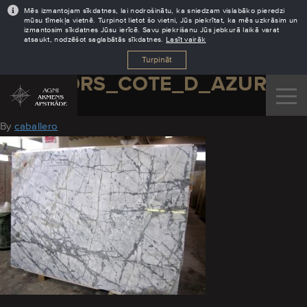
Mēs izmantojam sīkdatnes, lai nodrošinātu, ka sniedzam vislabāko pieredzi
mūsu tīmekļa vietnē. Turpinot lietot šo vietni, Jūs piekrītat, ka mēs uzkrāsim un
izmantosim sīkdatnes Jūsu ierīcē. Savu piekrišanu Jūs jebkurā laikā varat
atsaukt, nodzēšot saglabātās sīkdatnes.
Lasīt vairāk
Turpināt
MARMORS_COTE_D_AZUR
August 29, 2016
By
caballero