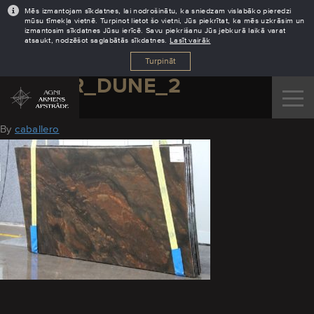
Mēs izmantojam sīkdatnes, lai nodrošinātu, ka sniedzam vislabāko pieredzi
mūsu tīmekļa vietnē. Turpinot lietot šo vietni, Jūs piekrītat, ka mēs uzkrāsim un
izmantosim sīkdatnes Jūsu ierīcē. Savu piekrišanu Jūs jebkurā laikā varat
atsaukt, nodzēšot saglabātās sīkdatnes.
Lasīt vairāk
Turpināt
COPPER_DUNE_2
August 11, 2016
By
caballero