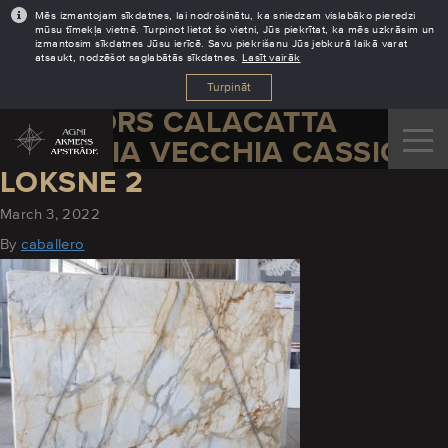
Mēs izmantojam sīkdatnes, lai nodrošinātu, ka sniedzam vislabāko pieredzi
mūsu tīmekļa vietnē. Turpinot lietot šo vietni, Jūs piekrītat, ka mēs uzkrāsim un
izmantosim sīkdatnes Jūsu ierīcē. Savu piekrišanu Jūs jebkurā laikā varat
atsaukt, nodzēšot saglabātās sīkdatnes.
Lasīt vairāk
Turpināt
MARMORS CALACATTA
MACCHIA VECCHIA CASSIC
LOKSNE 2
March 3, 2022
By
caballero