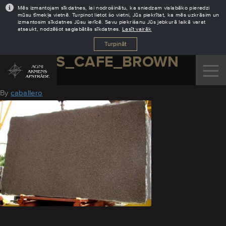
Mēs izmantojam sīkdatnes, lai nodrošinātu, ka sniedzam vislabāko pieredzi
mūsu tīmekļa vietnē. Turpinot lietot šo vietni, Jūs piekrītat, ka mēs uzkrāsim un
izmantosim sīkdatnes Jūsu ierīcē. Savu piekrišanu Jūs jebkurā laikā varat
atsaukt, nodzēšot saglabātās sīkdatnes.
Lasīt vairāk
Turpināt
GRANITS_CAFE_BROWN
August 18, 2016
By
caballero