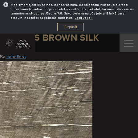
Mēs izmantojam sīkdatnes, lai nodrošinātu, ka sniedzam vislabāko pieredzi
mūsu tīmekļa vietnē. Turpinot lietot šo vietni, Jūs piekrītat, ka mēs uzkrāsim un
izmantosim sīkdatnes Jūsu ierīcē. Savu piekrišanu Jūs jebkurā laikā varat
atsaukt, nodzēšot saglabātās sīkdatnes.
Lasīt vairāk
Turpināt
GRANITS BROWN SILK
May 8, 2020
By
caballero