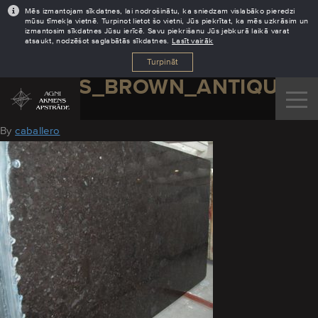
Mēs izmantojam sīkdatnes, lai nodrošinātu, ka sniedzam vislabāko pieredzi
mūsu tīmekļa vietnē. Turpinot lietot šo vietni, Jūs piekrītat, ka mēs uzkrāsim un
izmantosim sīkdatnes Jūsu ierīcē. Savu piekrišanu Jūs jebkurā laikā varat
atsaukt, nodzēšot saglabātās sīkdatnes.
Lasīt vairāk
Turpināt
GRANITS_BROWN_ANTIQUE_1
August 18, 2016
By
caballero