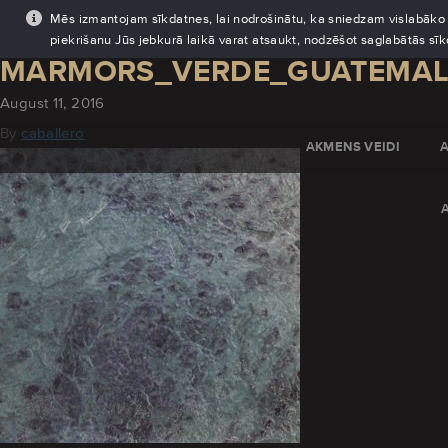
Mēs izmantojam sīkdatnes, lai nodrošinātu, ka sniedzam vislabāko pi
piekrišanu Jūs jebkurā laikā varat atsaukt, nodzēšot saglabātās sī
MARMORS_VERDE_GUATEMAL
August 11, 2016
By
caballero
AKMENS VEIDI