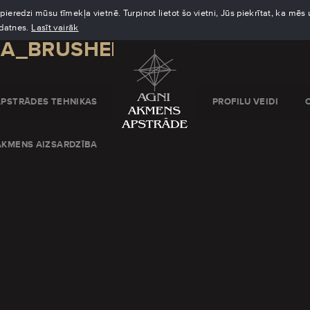
eredzi mūsu tīmekļa vietnē. Turpinot lietot šo vietni, Jūs piekrītat, ka mē
kdatnes.
Lasīt vairāk
A_BRUSHED
APSTRĀDES TEHNIKAS
PROFILU VEIDI
AKMENS AIZSARDZĪBA