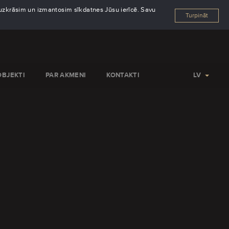
s uzkrāsim un izmantosim sīkdatnes Jūsu ierīcē. Savu
Turpināt
OBJEKTI
PAR AKMENI
KONTAKTI
LV