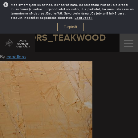
Mēs izmantojam sīkdatnes, lai nodrošinātu, ka sniedzam vislabāko pieredzi
mūsu tīmekļa vietnē. Turpinot lietot šo vietni, Jūs piekrītat, ka mēs uzkrāsim un
izmantosim sīkdatnes Jūsu ierīcē. Savu piekrišanu Jūs jebkurā laikā varat
atsaukt, nodzēšot saglabātās sīkdatnes.
Lasīt vairāk
Turpināt
MARMORS_TEAKWOOD
August 11, 2016
By
caballero