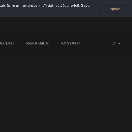
s uzkrāsim un izmantosim sīkdatnes Jūsu ierīcē. Savu
Turpināt
OBJEKTI
PAR AKMENI
KONTAKTI
LV