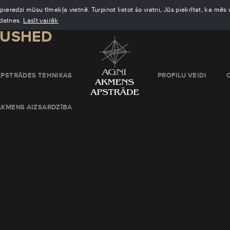
eredzi mūsu tīmekļa vietnē. Turpinot lietot šo vietni, Jūs piekrītat, ka mē
kdatnes.
Lasīt vairāk
RUSHED
APSTRĀDES TEHNIKAS
PROFILU VEIDI
AKMENS AIZSARDZĪBA