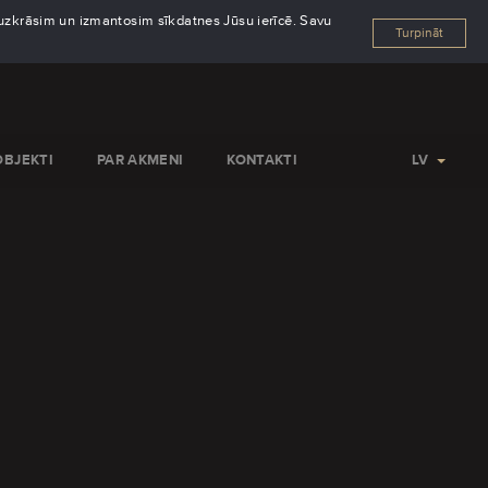
s uzkrāsim un izmantosim sīkdatnes Jūsu ierīcē. Savu
Turpināt
OBJEKTI
PAR AKMENI
KONTAKTI
LV