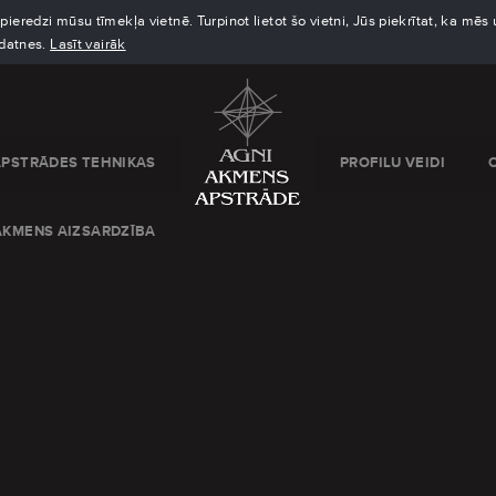
eredzi mūsu tīmekļa vietnē. Turpinot lietot šo vietni, Jūs piekrītat, ka mē
kdatnes.
Lasīt vairāk
APSTRĀDES TEHNIKAS
PROFILU VEIDI
AKMENS AIZSARDZĪBA