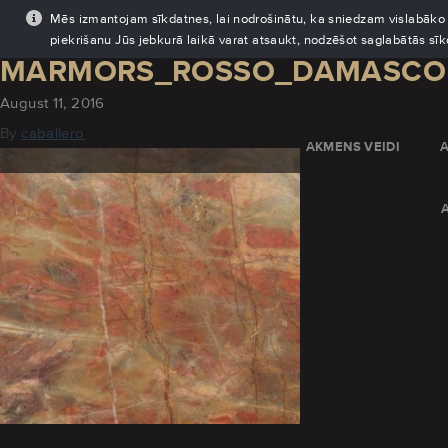
Mēs izmantojam sīkdatnes, lai nodrošinātu, ka sniedzam vislabāko pi
piekrišanu Jūs jebkurā laikā varat atsaukt, nodzēšot saglabātās sī
MARMORS_ROSSO_DAMASCO
August 11, 2016
By
caballero
AKMENS VEIDI