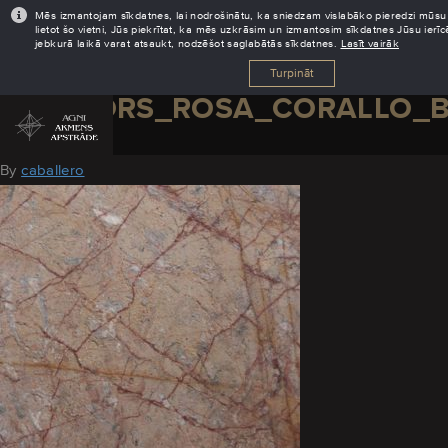
Mēs izmantojam sīkdatnes, lai nodrošinātu, ka sniedzam vislabāko pieredzi mūsu 
lietot šo vietni, Jūs piekrītat, ka mēs uzkrāsim un izmantosim sīkdatnes Jūsu ierī
jebkurā laikā varat atsaukt, nodzēšot saglabātās sīkdatnes.
Lasīt vairāk
Turpināt
MARMORS_ROSA_CORALLO_
August 11, 2016
By
caballero