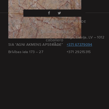
©2026 SIA AGNI AKMENS APSTRĀDE
Sīkdatņu politika
Rīga, Latvija, LV – 1012
SIA “AGNI AKMENS APSTRĀDE”
+371 67379094
Brīvības iela 173 – 27
+371 29215315