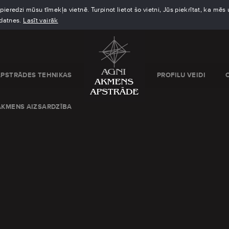
eredzi mūsu tīmekļa vietnē. Turpinot lietot šo vietni, Jūs piekrītat, ka mē
kdatnes.
Lasīt vairāk
APSTRĀDES TEHNIKAS
PROFILU VEIDI
AKMENS AIZSARDZĪBA