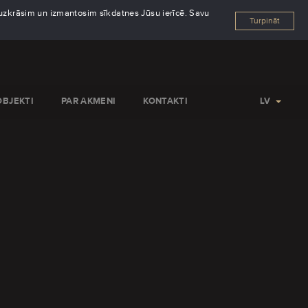
s uzkrāsim un izmantosim sīkdatnes Jūsu ierīcē. Savu
Turpināt
OBJEKTI
PAR AKMENI
KONTAKTI
LV