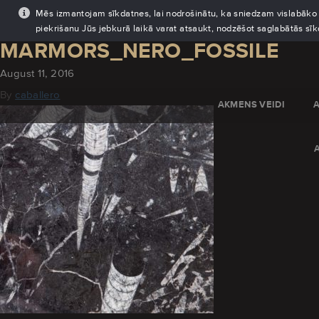
Mēs izmantojam sīkdatnes, lai nodrošinātu, ka sniedzam vislabāko pi
piekrišanu Jūs jebkurā laikā varat atsaukt, nodzēšot saglabātās sī
MARMORS_NERO_FOSSILE
August 11, 2016
By
caballero
AKMENS VEIDI