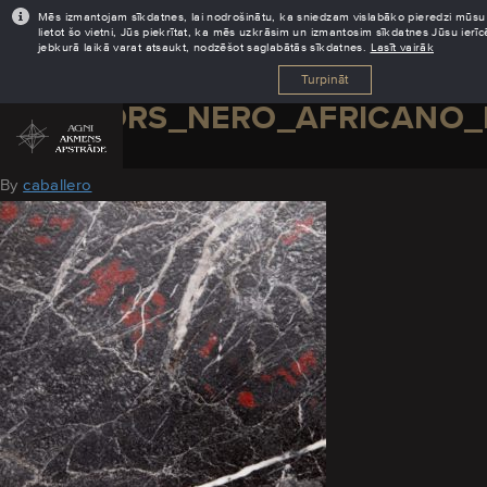
Mēs izmantojam sīkdatnes, lai nodrošinātu, ka sniedzam vislabāko pieredzi mūsu 
lietot šo vietni, Jūs piekrītat, ka mēs uzkrāsim un izmantosim sīkdatnes Jūsu ierī
jebkurā laikā varat atsaukt, nodzēšot saglabātās sīkdatnes.
Lasīt vairāk
Turpināt
MARMORS_NERO_AFRICANO_
August 11, 2016
By
caballero