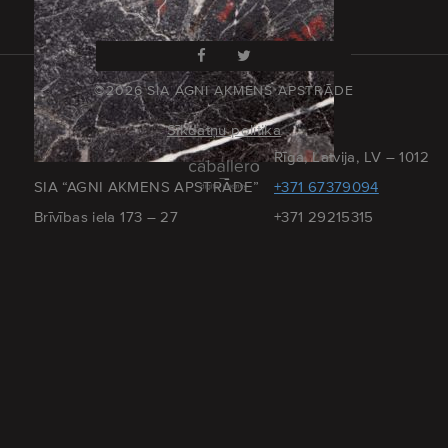
©2026 SIA AGNI AKMENS APSTRĀDE
Sīkdatņu politika
Rīga, Latvija, LV – 1012
SIA “AGNI AKMENS APSTRĀDE”
+371 67379094
Brīvības iela 173 – 27
+371 29215315