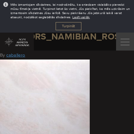
Mēs izmantojam sīkdatnes, lai nodrošinātu, ka sniedzam vislabāko pieredzi
mūsu tīmekļa vietnē. Turpinot lietot šo vietni, Jūs piekrītat, ka mēs uzkrāsim un
izmantosim sīkdatnes Jūsu ierīcē. Savu piekrišanu Jūs jebkurā laikā varat
atsaukt, nodzēšot saglabātās sīkdatnes.
Lasīt vairāk
Turpināt
MARMORS_NAMIBIAN_ROSE
August 11, 2016
By
caballero