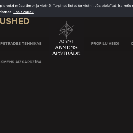
eredzi mūsu tīmekļa vietnē. Turpinot lietot šo vietni, Jūs piekrītat, ka mē
kdatnes.
Lasīt vairāk
RUSHED
APSTRĀDES TEHNIKAS
PROFILU VEIDI
AKMENS AIZSARDZĪBA