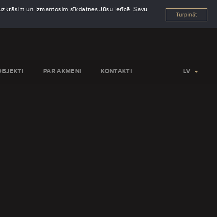
s uzkrāsim un izmantosim sīkdatnes Jūsu ierīcē. Savu
Turpināt
OBJEKTI
PAR AKMENI
KONTAKTI
LV