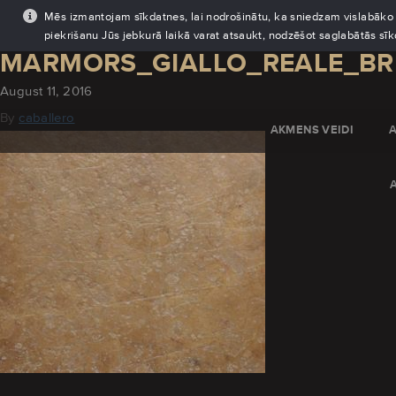
Mēs izmantojam sīkdatnes, lai nodrošinātu, ka sniedzam vislabāko pi
piekrišanu Jūs jebkurā laikā varat atsaukt, nodzēšot saglabātās sī
MARMORS_GIALLO_REALE_B
August 11, 2016
By
caballero
AKMENS VEIDI