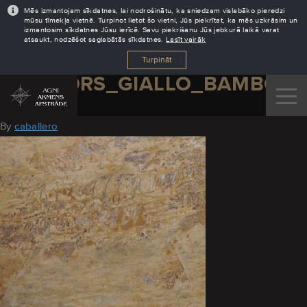
Mēs izmantojam sīkdatnes, lai nodrošinātu, ka sniedzam vislabāko pieredzi
mūsu tīmekļa vietnē. Turpinot lietot šo vietni, Jūs piekrītat, ka mēs uzkrāsim un
izmantosim sīkdatnes Jūsu ierīcē. Savu piekrišanu Jūs jebkurā laikā varat
atsaukt, nodzēšot saglabātās sīkdatnes.
Lasīt vairāk
Turpināt
MARMORS_GIALLO_BAMBOO
August 11, 2016
By
caballero