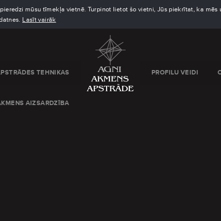
eredzi mūsu tīmekļa vietnē. Turpinot lietot šo vietni, Jūs piekrītat, ka mē
kdatnes.
Lasīt vairāk
APSTRĀDES TEHNIKAS
PROFILU VEIDI
AKMENS AIZSARDZĪBA