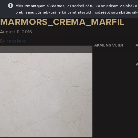
Mēs izmantojam sīkdatnes, lai nodrošinātu, ka sniedzam vislabāko pi
piekrišanu Jūs jebkurā laikā varat atsaukt, nodzēšot saglabātās sī
MARMORS_CREMA_MARFIL
August 11, 2016
By
caballero
AKMENS VEIDI