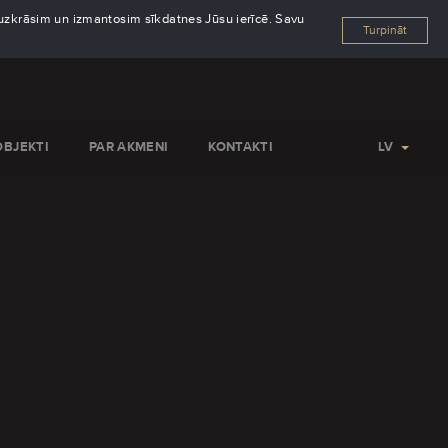
s uzkrāsim un izmantosim sīkdatnes Jūsu ierīcē. Savu
Turpināt
OBJEKTI
PAR AKMENI
KONTAKTI
LV