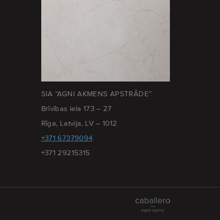
SIA “AGNI AKMENS APSTRĀDE”
Brīvības iela 173 – 27
Rīga, Latvija, LV – 1012
+371 67379094
+371 29215315