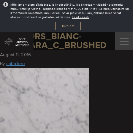
Mēs izmantojam sīkdatnes, lai nodrošinātu, ka sniedzam vislabāko pieredzi
mūsu tīmekļa vietnē. Turpinot lietot šo vietni, Jūs piekrītat, ka mēs uzkrāsim un
izmantosim sīkdatnes Jūsu ierīcē. Savu piekrišanu Jūs jebkurā laikā varat
atsaukt, nodzēšot saglabātās sīkdatnes.
Lasīt vairāk
Turpināt
MARMORS_BIANC-
_CARRARA_C_BRUSHED
August 11, 2016
By
caballero