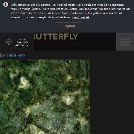
Mēs izmantojam sīkdatnes, lai nodrošinātu, ka sniedzam vislabāko pieredzi
mūsu tīmekļa vietnē. Turpinot lietot šo vietni, Jūs piekrītat, ka mēs uzkrāsim un
izmantosim sīkdatnes Jūsu ierīcē. Savu piekrišanu Jūs jebkurā laikā varat
atsaukt, nodzēšot saglabātās sīkdatnes.
Lasīt vairāk
Turpināt
GREENBUTTERFLY
August 2, 2016
By
caballero