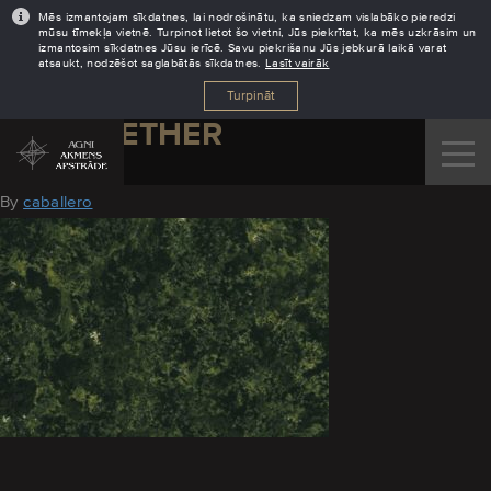
Mēs izmantojam sīkdatnes, lai nodrošinātu, ka sniedzam vislabāko pieredzi
mūsu tīmekļa vietnē. Turpinot lietot šo vietni, Jūs piekrītat, ka mēs uzkrāsim un
izmantosim sīkdatnes Jūsu ierīcē. Savu piekrišanu Jūs jebkurā laikā varat
atsaukt, nodzēšot saglabātās sīkdatnes.
Lasīt vairāk
Turpināt
2020_LETHER
August 2, 2016
By
caballero