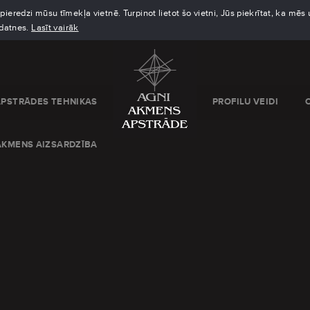
eredzi mūsu tīmekļa vietnē. Turpinot lietot šo vietni, Jūs piekrītat, ka mē
kdatnes.
Lasīt vairāk
APSTRĀDES TEHNIKAS
PROFILU VEIDI
AKMENS AIZSARDZĪBA