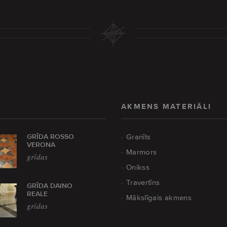
AKMENS MATERIĀLI
GRĪDA ROSSO
Granīts
VERONA
Marmors
grīdas
Onikss
Travertīns
GRĪDA DAINO
REALE
Mākslīgais akmens
grīdas