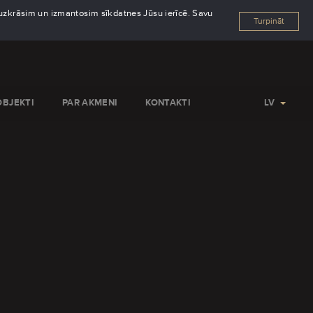
s uzkrāsim un izmantosim sīkdatnes Jūsu ierīcē. Savu
Turpināt
OBJEKTI
PAR AKMENI
KONTAKTI
LV